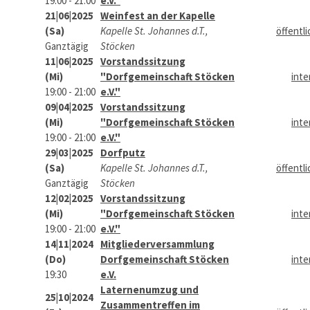
19:00 - 21:00
e.V."
21|06|2025
Weinfest an der Kapelle
(Sa)
Kapelle St. Johannes d.T.,
öffentli
Ganztägig
Stöcken
11|06|2025
Vorstandssitzung
(Mi)
"Dorfgemeinschaft Stöcken
inte
19:00 - 21:00
e.V."
09|04|2025
Vorstandssitzung
(Mi)
"Dorfgemeinschaft Stöcken
inte
19:00 - 21:00
e.V."
29|03|2025
Dorfputz
(Sa)
Kapelle St. Johannes d.T.,
öffentli
Ganztägig
Stöcken
12|02|2025
Vorstandssitzung
(Mi)
"Dorfgemeinschaft Stöcken
inte
19:00 - 21:00
e.V."
14|11|2024
Mitgliederversammlung
(Do)
Dorfgemeinschaft Stöcken
inte
19:30
e.V.
Laternenumzug und
25|10|2024
Zusammentreffen im