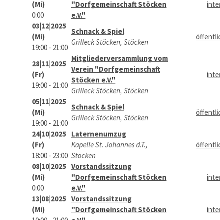
(Mi)
"Dorfgemeinschaft Stöcken
inte
0:00
e.V."
03|12|2025
Schnack & Spiel
(Mi)
öffentli
Grilleck Stöcken, Stöcken
19:00 - 21:00
Mitgliederversammlung vom
28|11|2025
Verein "Dorfgemeinschaft
(Fr)
inte
Stöcken e.V."
19:00 - 21:00
Grilleck Stöcken, Stöcken
05|11|2025
Schnack & Spiel
(Mi)
öffentli
Grilleck Stöcken, Stöcken
19:00 - 21:00
24|10|2025
Laternenumzug
(Fr)
Kapelle St. Johannes d.T.,
öffentli
18:00 - 23:00
Stöcken
08|10|2025
Vorstandssitzung
(Mi)
"Dorfgemeinschaft Stöcken
inte
0:00
e.V."
13|08|2025
Vorstandssitzung
(Mi)
"Dorfgemeinschaft Stöcken
inte