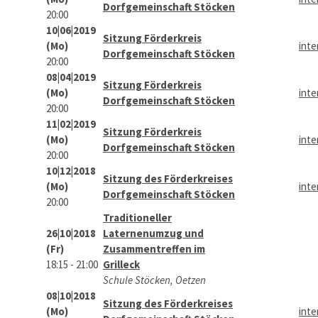
Dorfgemeinschaft Stöcken
20:00
10|06|2019
Sitzung Förderkreis
(Mo)
inte
Dorfgemeinschaft Stöcken
20:00
08|04|2019
Sitzung Förderkreis
(Mo)
inte
Dorfgemeinschaft Stöcken
20:00
11|02|2019
Sitzung Förderkreis
(Mo)
inte
Dorfgemeinschaft Stöcken
20:00
10|12|2018
Sitzung des Förderkreises
(Mo)
inte
Dorfgemeinschaft Stöcken
20:00
Traditioneller
26|10|2018
Laternenumzug und
(Fr)
Zusammentreffen im
18:15 - 21:00
Grilleck
Schule Stöcken, Oetzen
08|10|2018
Sitzung des Förderkreises
(Mo)
inte