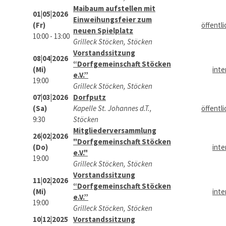
Maibaum aufstellen mit
01|05|2026
Einweihungsfeier zum
(Fr)
öffentli
neuen Spielplatz
10:00 - 13:00
Grilleck Stöcken, Stöcken
Vorstandssitzung
08|04|2026
“Dorfgemeinschaft Stöcken
(Mi)
inte
e.V.”
19:00
Grilleck Stöcken, Stöcken
07|03|2026
Dorfputz
(Sa)
Kapelle St. Johannes d.T.,
öffentli
9:30
Stöcken
Mitgliederversammlung
26|02|2026
"Dorfgemeinschaft Stöcken
(Do)
inte
e.V."
19:00
Grilleck Stöcken, Stöcken
Vorstandssitzung
11|02|2026
“Dorfgemeinschaft Stöcken
(Mi)
inte
e.V.”
19:00
Grilleck Stöcken, Stöcken
10|12|2025
Vorstandssitzung