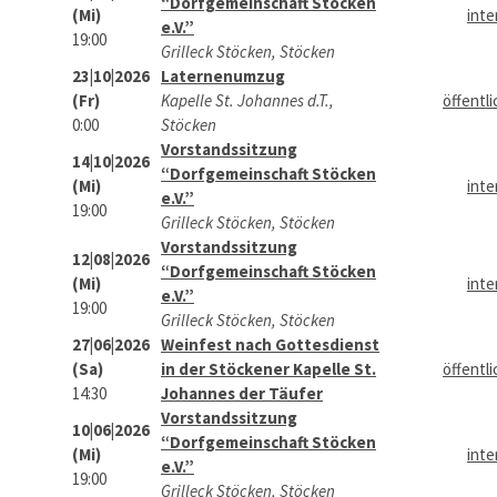
“Dorfgemeinschaft Stöcken
(Mi)
inte
e.V.”
19:00
Grilleck Stöcken, Stöcken
23|10|2026
Laternenumzug
(Fr)
Kapelle St. Johannes d.T.,
öffentli
0:00
Stöcken
Vorstandssitzung
14|10|2026
“Dorfgemeinschaft Stöcken
(Mi)
inte
e.V.”
19:00
Grilleck Stöcken, Stöcken
Vorstandssitzung
12|08|2026
“Dorfgemeinschaft Stöcken
(Mi)
inte
e.V.”
19:00
Grilleck Stöcken, Stöcken
27|06|2026
Weinfest nach Gottesdienst
(Sa)
in der Stöckener Kapelle St.
öffentli
14:30
Johannes der Täufer
Vorstandssitzung
10|06|2026
“Dorfgemeinschaft Stöcken
(Mi)
inte
e.V.”
19:00
Grilleck Stöcken, Stöcken