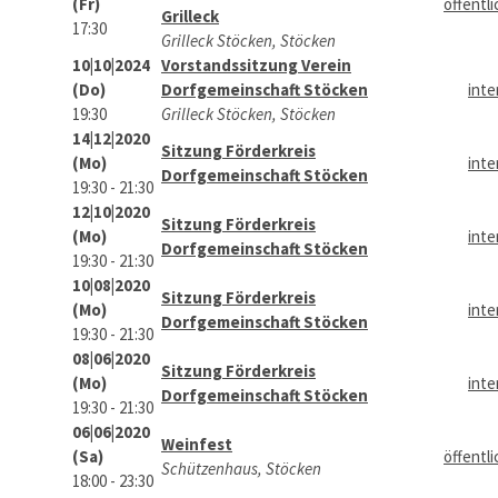
(Fr)
öffentli
Grilleck
17:30
Grilleck Stöcken, Stöcken
10|10|2024
Vorstandssitzung Verein
(Do)
Dorfgemeinschaft Stöcken
inte
19:30
Grilleck Stöcken, Stöcken
14|12|2020
Sitzung Förderkreis
(Mo)
inte
Dorfgemeinschaft Stöcken
19:30 - 21:30
12|10|2020
Sitzung Förderkreis
(Mo)
inte
Dorfgemeinschaft Stöcken
19:30 - 21:30
10|08|2020
Sitzung Förderkreis
(Mo)
inte
Dorfgemeinschaft Stöcken
19:30 - 21:30
08|06|2020
Sitzung Förderkreis
(Mo)
inte
Dorfgemeinschaft Stöcken
19:30 - 21:30
06|06|2020
Weinfest
(Sa)
öffentli
Schützenhaus, Stöcken
18:00 - 23:30