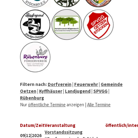
Filtern nach:
Dorfverein
|
Feuerwehr
|
Gemeinde
Oetzen
|
Kyffhäuser
|
Landjugend
|
SPVGG
|
Rübenburg
Nur
öffentliche Termine
anzeigen |
Alle Termine
Datum/Zeit
Veranstaltung
öffentlich/inte
Vorstandssitzung
09|12|2026