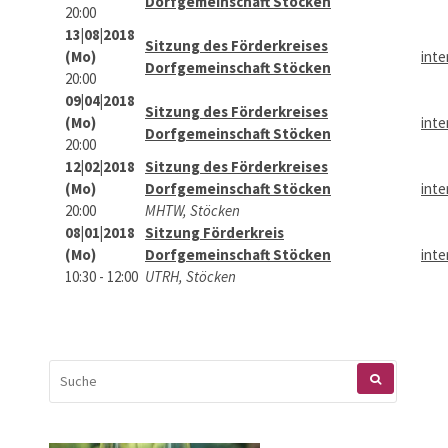
Dorfgemeinschaft Stöcken
20:00
13|08|2018
Sitzung des Förderkreises
(Mo)
inte
Dorfgemeinschaft Stöcken
20:00
09|04|2018
Sitzung des Förderkreises
(Mo)
inte
Dorfgemeinschaft Stöcken
20:00
12|02|2018
Sitzung des Förderkreises
(Mo)
Dorfgemeinschaft Stöcken
inte
20:00
MHTW, Stöcken
08|01|2018
Sitzung Förderkreis
(Mo)
Dorfgemeinschaft Stöcken
inte
10:30 - 12:00
UTRH, Stöcken
SUCHEN
NACH: