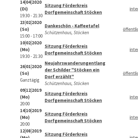
14|04|2020
Sitzung Förderkreis
(Di)
inte
Dorfgemeinschaft Stöcken
19:30 - 21:30
23|02|2020
Dankeschön - Kaffeetafel
(So)
öffentli
Schützenhaus, Stöcken
15:00 - 17:00
10|02|2020
Sitzung Förderkreis
(Mo)
inte
Dorfgemeinschaft Stöcken
19:30 - 21:30
Neujahrswanderungentlang
26|01|2020
der Schilder "Stöcken ein
(So)
öffentli
Dorf erzählt"
Ganztägig
Schützenhaus, Stöcken
09|12|2019
Sitzung Förderkreis
(Mo)
inte
Dorfgemeinschaft Stöcken
20:00
14|10|2019
Sitzung Förderkreis
(Mo)
inte
Dorfgemeinschaft Stöcken
20:00
12|08|2019
Sitzung Förderkreis
(Mo)
inte