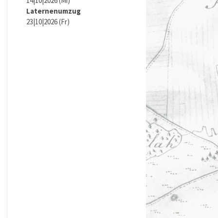
14|10|2026 (Mi)
Laternenumzug
23|10|2026 (Fr)