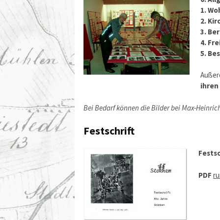
1. Wo
2. Ki
3. Be
4. Fre
5. Be
Außer
ihre
Bei Bedarf können die Bilder bei Max-Heinric
Festschrift
Festsc
PDF
ru