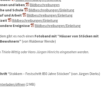
hnen und leben
Bildbeschreibungen
rche und Schule
Bildbeschreibungen/Einleitung
ruf und Arbeit
Bildbeschreibungen/Einleitung
izeit
Bildbeschreibungen/Einleitung
sondere Ereignisse
Bildbeschreibungen/Einleitung
dem gibt es noch einen
Fotoband mit “Häuser von Stöcken mit
n Bewohnern”
(von Waldemar Wende)
h Thiele-Wittig oder Hans-Jürgen Hinrichs eingesehen werden.
hrift
“Stokkem – Festschrift 850 Jahre Stöcken” (von Jürgen Dierks)
nterladen/öffnen
(2 MB)